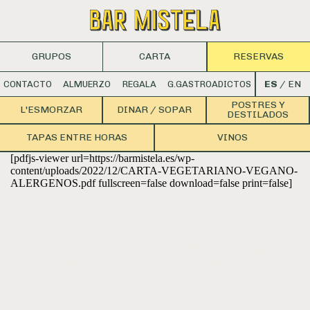
GRUPOS
CARTA
RESERVAS
ES
/
EN
CONTACTO
ALMUERZO
REGALA
G.GASTROADICTOS
POSTRES Y
L'ESMORZAR
DINAR / SOPAR
DESTILADOS
TAPAS ENTRE HORAS
VINOS
[pdfjs-viewer url=https://barmistela.es/wp-
content/uploads/2022/12/CARTA-VEGETARIANO-VEGANO-
ALERGENOS.pdf fullscreen=false download=false print=false]
ESTAMOS EN
CONTACTO
C/ Río Nervión, 11
info@barmistela.com
46025 València
T. 961 055 241