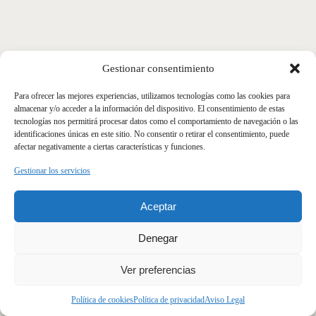
HORARIO
SÍGUENOS
Abierto todos los días de
Instagram
09:30 a 00:30
Facebook
Gestionar consentimiento
Para ofrecer las mejores experiencias, utilizamos tecnologías como las cookies para
BAR MISTELA ® 2023
almacenar y/o acceder a la información del dispositivo. El consentimiento de estas
tecnologías nos permitirá procesar datos como el comportamiento de navegación o las
POLÍTICA DE PRIVACIDAD
identificaciones únicas en este sitio. No consentir o retirar el consentimiento, puede
AVISO LEGAL
afectar negativamente a ciertas características y funciones.
POLÍTICA DE COOKIES
CANAL ÉTICO
Gestionar los servicios
TRABAJA CON NOSOTROS
Aceptar
DISEÑO WEB -
CALETA STUDIO
Denegar
Ver preferencias
Política de cookies
Política de privacidad
Aviso Legal